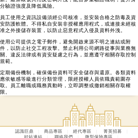
分驗證強度及降低風險。
員工使用之資訊設備須經公司核准，並安裝合格之防毒及資
安防護軟體。不得私自安裝非授權應用程式，或連接未經核
准之外接儲存裝置，以防止惡意程式入侵及資料外洩。
使用公司提供之電子郵件，避免開啟來源不明之連結或附
件，以防止社交工程攻擊。禁止利用公司網路從事與業務無
關、違反法律或有資安疑慮之行為，並應遵守相關存取控制
規範。
定期備份機制，確保備份資料可安全儲存與還原。各類資料
應依敏感等級進行分類管理，限經授權人員依職責範圍存
取。員工離職或職務異動時，立即調整或撤銷相關存取權
限。
認識巨鼎
|
商品專區
|
經代專區
|
菁英招募
|
好站連結
|
聯絡我們
|
微型保險專區
|