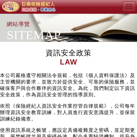
Tog
navi
網站導覽
SITEMAP
資訊安全政策
LAW
本公司嚴格遵守相關法令規範，包括《個人資料保護法》及
主管機關的要求，並致力於提供安全、可靠的保險服務，並
確保客戶與合作夥伴的資訊安全。為此，我們制定以下資訊
安全政策，作為資訊安全管理的指導原則。
依照《保險經紀人資訊安全作業控管自律規範》，公司每年
辦理資訊安全教育訓練，對人員進行資安意識提升，並保留
訓練紀錄備查。
使用資訊系統之帳號，應設定具備複雜度之密碼，並定期更
新。嚴禁帳號共用及密碼外洩，配合多重驗證機制，提升身