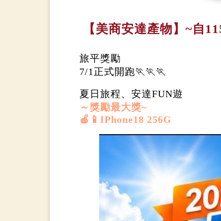
【美商安達產物】~自11
旅平獎勵
7/1正式開跑🏃🏃🏃
夏日旅程、安達FUN遊
～獎勵最大獎~
🍎📱IPhone18 256G