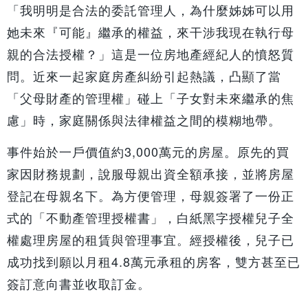
「我明明是合法的委託管理人，為什麼姊姊可以用
她未來『可能』繼承的權益，來干涉我現在執行母
親的合法授權？」這是一位房地產經紀人的憤怒質
問。近來一起家庭房產糾紛引起熱議，凸顯了當
「父母財產的管理權」碰上「子女對未來繼承的焦
慮」時，家庭關係與法律權益之間的模糊地帶。
事件始於一戶價值約3,000萬元的房屋。原先的買
家因財務規劃，說服母親出資全額承接，並將房屋
登記在母親名下。為方便管理，母親簽署了一份正
式的「不動產管理授權書」，白紙黑字授權兒子全
權處理房屋的租賃與管理事宜。經授權後，兒子已
成功找到願以月租4.8萬元承租的房客，雙方甚至已
簽訂意向書並收取訂金。