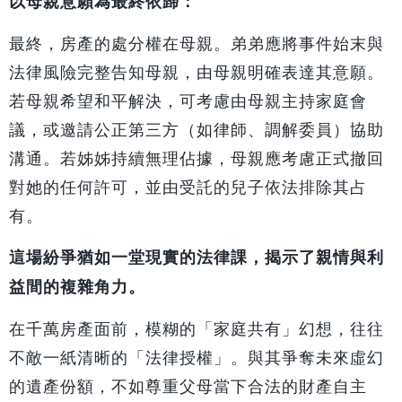
以母親意願為最終依歸：
最終，房產的處分權在母親。弟弟應將事件始末與
法律風險完整告知母親，由母親明確表達其意願。
若母親希望和平解決，可考慮由母親主持家庭會
議，或邀請公正第三方（如律師、調解委員）協助
溝通。若姊姊持續無理佔據，母親應考慮正式撤回
對她的任何許可，並由受託的兒子依法排除其占
有。
這場紛爭猶如一堂現實的法律課，揭示了親情與利
益間的複雜角力。
在千萬房產面前，模糊的「家庭共有」幻想，往往
不敵一紙清晰的「法律授權」。與其爭奪未來虛幻
的遺產份額，不如尊重父母當下合法的財產自主