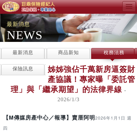
Tog
navi
最新消息
NEWS
最新消息
商品新知
稅務法務
姊姊強佔千萬新房逼簽財
保險訊息
產協議！專家曝「委託管
理」與「繼承期望」的法律界線
-
2026/1/3
【M傳媒房產中心／報導】
賣厝阿明
2026年1月1日 週
四