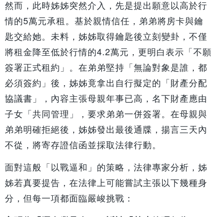
然而，此時姊姊突然介入，先是提出願意以高於行
情的5萬元承租。基於親情信任，弟弟將房卡與鑰
匙交給她。未料，姊姊取得鑰匙後立刻變卦，不僅
將租金降至低於行情的4.2萬元，更明白表示「不願
簽署正式租約」。在弟弟堅持「無論對象是誰，都
必須簽約」後，姊姊竟拿出自行擬定的「財產分配
協議書」，內容主張母親年事已高，名下財產應由
子女「共同管理」，要求弟弟一併簽署。在母親與
弟弟明確拒絕後，姊姊發出最後通牒，揚言三天內
不從，將寄存證信函並採取法律行動。
面對這般「以戰逼和」的策略，法律專家分析，姊
姊若真要提告，在法律上可能嘗試主張以下幾種身
分，但每一項都面臨嚴峻挑戰：