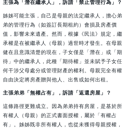
主張為「潛在繼承人」，訴請「禁止管理行為」？
姊姊可能主張，自己是母親的法定繼承人，擔心弟
弟的管理行為（如簽訂長期租約）會損及房產價
值，影響未來遺產。然而，根據《民法》規定，繼
承權是在被繼承人（母親）過世時才發生。在母親
健在且意識清楚的現在，子女僅是「潛在」或「期
待」中的繼承人，此種「期待權」並未賦予子女任
何干涉父母處分或管理財產的權利。母親完全有權
自由決定將房產贈與他人、出售或如何出租。
主張弟弟「無權占有」，訴請「返還房屋」？
這條路徑更難成立。因為弟弟持有房屋，是基於所
有權人（母親）的正式書面授權，屬於「有權占
有」。姊姊既非所有權人，也從未獲得母親授權，