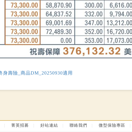
壽險_商品DM_20250930適用
|
菁英招募
|
好站連結
|
聯絡我們
|
微型保險專區