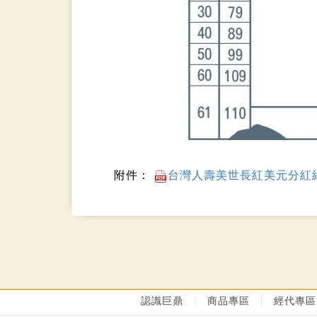
附件：
台灣人壽美世長紅美元分紅終身
認識巨鼎
|
商品專區
|
經代專區