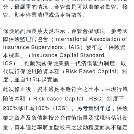
分，最嚴重的情況，金管會是可以處業者監管、接
管、勒令停業清理或命令解散等。
保險局副局長蔡火炎表示，金管會擬修法，參考國
際保險監理官協會（International Association of
Insurance Supervisors，IAIS）發布之「保險資
本標準」（Insurance Capital Standard，
ICS），推動我國保險業新一代清償能力制度，取
代現行保險風險資本額（Risk Based Capital）制
度，並自115年起實施。
此次修正後，資本適足率應符合之比率，由現行風
險資本額（ Risk-based Capital，RBC）制度下
200%修正為100%（ICS）。另考量明年起，保險
業之資產及負債將按公允價值衡量及採現時估計衡
量，資本適足率將面臨較高之波動程度而具不確定