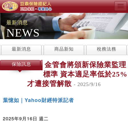
Tog
navi
最新消息
NEWS
最新消息
商品新知
稅務法務
金管會將頒新保險業監理
保險訊息
標準 資本適足率低於25%
才遭接管解散
- 2025/9/16
葉憶如｜Yahoo財經特派記者
2025年9月16日 週二