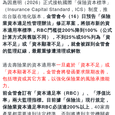
為因應明（2026）正式接軌國際「保險資本標準」
（Insurance Capital Standard，ICS）制度，推
出台版在地化版本，
金管會今（16）日預告「保險
業資本適足性管理辦法」修正草案，將頒布新的資
本適用率標準，RBC門檻從200%降到100%（公式
計算方式與舊版不同），不到25%或50%列為「資
本不足」或「資本顯著不足」，就會被踩到金管會
的監理紅線，最嚴重慘遭清理或解散
過去壽險業的資本適用率
一旦處於「資本不足」或
「資本顯著不足」，金管會將發函要求限期改善，
包括增資或其它方案，以強化保險業的風險承擔能
力。
前金管會訂有「資本適足率（RBC）」、「淨值比
率」兩大監理指標。目前據「保險法」現行規定，
，40家壽
保險業資本適足率RBC必須達200%以上
產業都需要達到法定標準，否則將遭到主管機關處