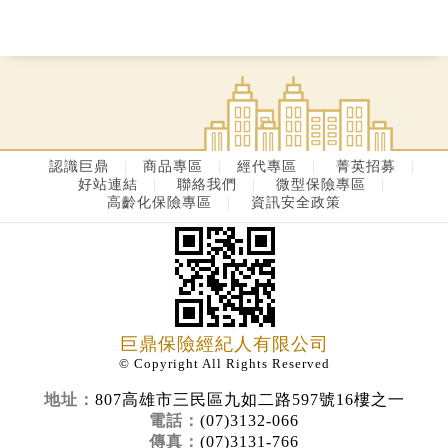
認識巨鼎
|
商品專區
|
經代專區
|
菁英招募
|
好站連結
|
聯絡我們
|
微型保險專區
|
高齡化保險專區
|
資訊安全政策
巨鼎保險經紀人有限公司
© Copyright All Rights Reserved
地址：
807高雄市三民區九如二路597號16樓之一
電話：
(07)3132-066
傳真：
(07)3131-766