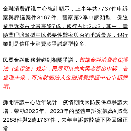
金融消費評議中心統計顯示，上半年共7737件申訴
案與評議案件3167件。觀察第2季申訴類型，
保險
業申訴案占比最高逾7成，銀行占比2成3，其中，壽
險業理賠類型中以必要性醫療與否的爭議最多，銀行
業則是信用卡消費款爭議類型較多。
民眾金融服務若碰到相關爭議，
根據金融消費者保護
法（金保法）規定，民眾可以先向業者提出申訴，若
處理未果，可向財團法人金融消費評議中心申請評
議。
攤開評議中心近年統計，疫情期間因防疫保單爭議大
增，帶動2022年、2023年的整體申訴案飆高到5萬
2288件與2萬1767件，去年申訴數陸續下降回歸正
常。