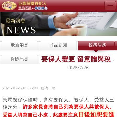
Tog
navi
最新消息
NEWS
最新消息
商品新知
稅務法務
要保人變更 留意贈與稅
保險訊息
-
2025/7/26
2021-10-25 05:56:31
經濟日報
民眾投保保險時，會有要保人、被保人、受益人三
種身分，
許多家長會將自己列為要保人與被保人、
日後如想要進
受益人填寫自己小孩，此處要注意