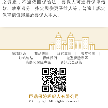
之資產，不過依照保險法，要保人可進行保單借
款、放棄處分、指定與變更受益人等，普遍上認定
保單價值歸屬於要保人本人。
認識巨鼎
|
商品專區
|
經代專區
|
菁英招募
|
好站連結
|
聯絡我們
|
微型保險專區
|
高齡化保險專區
|
資訊安全政策
巨鼎保險經紀人有限公司
© Copyright All Rights Reserved